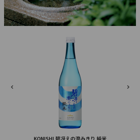
KONISHI 碧冴えの澄みきり 純米