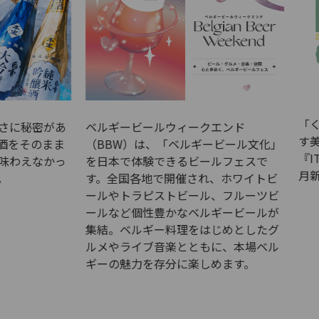
「くせになる、気づいたらま
ビールウィークエンド
す美味しさ」ITAMI BEERシ
）は、「ベルギービール文化」
『ITAMI BEER スパイス330
体験できるビールフェスで
月新発売！
各地で開催され、ホワイトビ
ラピストビール、フルーツビ
個性豊かなベルギービールが
ルギー料理をはじめとしたグ
イブ音楽とともに、本場ベル
力を存分に楽しめます。