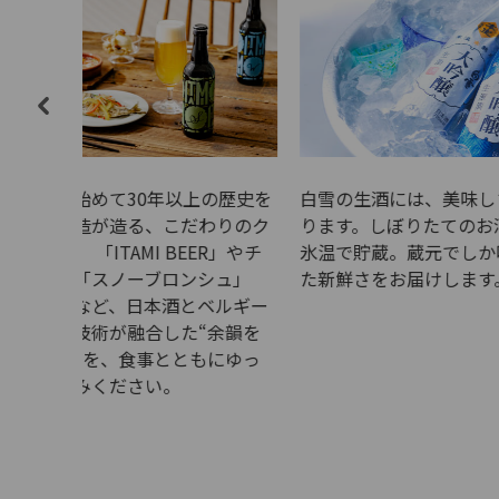
の歴史を
白雪の生酒には、美味しさに秘密があ
ベルギー
わりのク
ります。しぼりたてのお酒をそのまま
（BBW
ER」やチ
氷温で貯蔵。蔵元でしか味わえなかっ
を日本で
シュ」
た新鮮さをお届けします。
す。全国
ベルギー
ールやト
“余韻を
ールなど
もにゆっ
集結。ベ
ルメやラ
ギーの魅