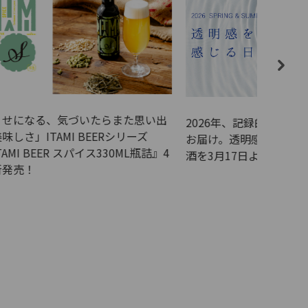
た思い出
小西酒造
2026年、記録的な猛暑予測に「涼」を
リーズ
ング20
お届け。透明感を追求した2つの純米
ML瓶詰』4
評価とな
酒を3月17日より出荷開始
受賞いた
け、引き
酒蔵とし
だけるお